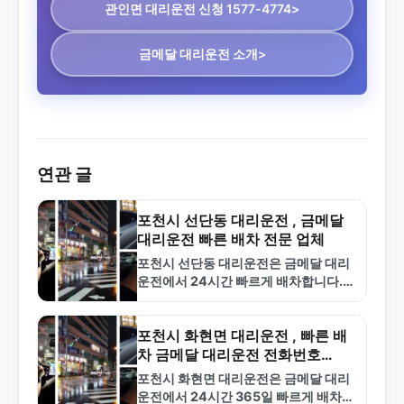
관인면 대리운전
신청 1577-4774>
금메달 대리운전 소개>
연관 글
포천시 선단동 대리운전 , 금메달
대리운전 빠른 배차 전문 업체
포천시 선단동 대리운전은 금메달 대리
운전에서 24시간 빠르게 배차합니다.
합리적인 요금과 숙련된 기사로 안전한
서비스를 제공합니다. 1577-4774로
지금 바로 호출하세요.
포천시 화현면 대리운전 , 빠른 배
차 금메달 대리운전 전화번호
1577-4774
포천시 화현면 대리운전은 금메달 대리
운전에서 24시간 365일 빠르게 배차해