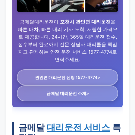
금메달대리운전이
포천시 관인면 대리운전
을
빠른 배차, 빠른 대리 기사 도착, 저렴한 가격으
로 제공합니다. 24시간, 365일 대리운전 접수,
접수부터 완료까지 전문 상담사 대리콜을 책임
지고 관제하는 안전 운전 서비스 1577-4774로
연락주세요.
관인면 대리운전
신청 1577-4774>
금메달 대리운전 소개>
금메달
대리운전 서비스
특