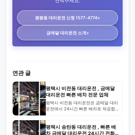
연락주세요.
원평동 대리운전
신청 1577-4774>
금메달 대리운전 소개>
연관 글
평택시 비전동 대리운전 , 금메달
대리운전 빠른 배차 전문 업체
평택시 비전동 대리운전은 금메달 대리
운전에서 24시간 빠른 배차로 제공합
니다. 합리적인 요금과 안전한 서비스
로 음주운전 걱정 없이 안전하게 귀가
하세요. 1577-4774로 전화하세요.
평택시 송탄동 대리운전 , 빠른 배
차 금메달 대리운전 24시간 전화