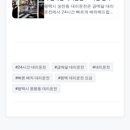
상담
평택시 송탄동 대리운전은 금메달 대리
운전에서 24시간 빠르게 배차해드립니
다. 합리적인 요금과 전문 기사로 안전
한 귀가를 보장합니다. 1577-4774로
상담하세요.
#24시간 대리운전
#금메달 대리운전
#대리운전
#빠른 배차 대리운전
#평택 대리운전 요금
#평택시 원평동 대리운전