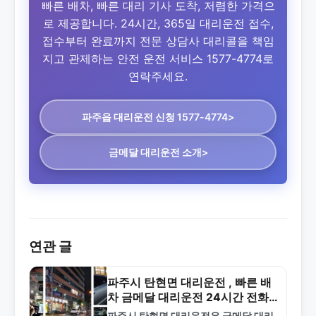
빠른 배차, 빠른 대리 기사 도착, 저렴한 가격으
로 제공합니다. 24시간, 365일 대리운전 접수,
접수부터 완료까지 전문 상담사 대리콜을 책임
지고 관제하는 안전 운전 서비스 1577-4774로
연락주세요.
파주읍 대리운전
신청 1577-4774>
금메달 대리운전 소개>
연관 글
파주시 탄현면 대리운전 , 빠른 배
차 금메달 대리운전 24시간 전화
1577-4774
파주시 탄현면 대리운전은 금메달 대리