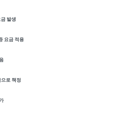
 요금 발생
증 요금 적용
음
금으로 책정
가