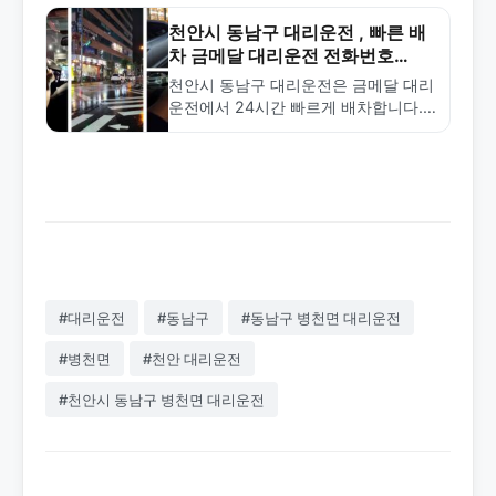
서비스로 신방동 지역 대리운전 1순위
입니다.
천안시 동남구 대리운전 , 빠른 배
차 금메달 대리운전 전화번호
1577-4774
천안시 동남구 대리운전은 금메달 대리
운전에서 24시간 빠르게 배차합니다.
합리적인 요금과 전문 기사로 안전한
서비스를 제공합니다. 1577-4774로 전
화하세요.
#대리운전
#동남구
#동남구 병천면 대리운전
#병천면
#천안 대리운전
#천안시 동남구 병천면 대리운전