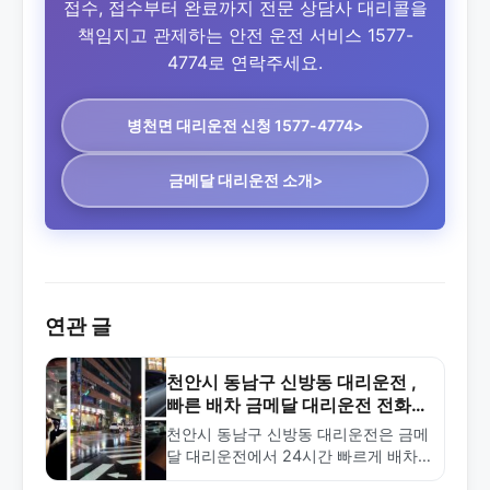
접수, 접수부터 완료까지 전문 상담사 대리콜을
책임지고 관제하는 안전 운전 서비스 1577-
4774로 연락주세요.
병천면 대리운전
신청 1577-4774>
금메달 대리운전 소개>
연관 글
천안시 동남구 신방동 대리운전 ,
빠른 배차 금메달 대리운전 전화번
호
천안시 동남구 신방동 대리운전은 금메
달 대리운전에서 24시간 빠르게 배차
해드립니다. 합리적인 요금과 안전한