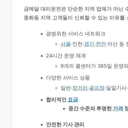
금메달 대리운전은 단순한 지역 업체가 아닌 
중화동 지역 고객들이 신뢰할 수 있는 이유를
광범위한 서비스 네트워크
서울
·인천·
경기
·
천안
·아산 등
24시간 운영 체계
9개의 콜센터가 365일 운영
다양한 서비스 상품
일반·
장거리
·
골프장
·일일기사
합리적인
요금
중간 수준의 투명한
가격
정
안전한 기사 관리