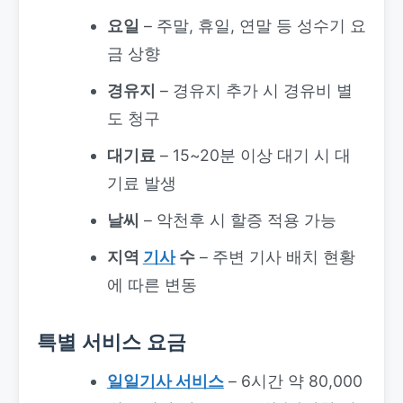
요일
– 주말, 휴일, 연말 등 성수기 요
금 상향
경유지
– 경유지 추가 시 경유비 별
도 청구
대기료
– 15~20분 이상 대기 시 대
기료 발생
날씨
– 악천후 시 할증 적용 가능
지역
기사
수
– 주변 기사 배치 현황
에 따른 변동
특별 서비스 요금
일일기사 서비스
– 6시간 약 80,000