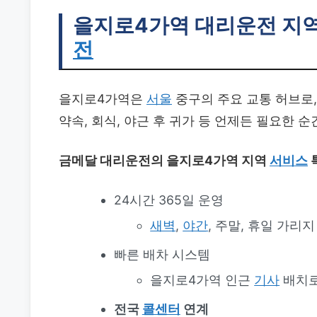
을지로4가역 대리운전
지역
전
을지로4가역은
서울
중구의 주요 교통 허브로,
약속, 회식, 야근 후 귀가 등 언제든 필요한
금메달 대리운전의 을지로4가역 지역
서비스
24시간 365일 운영
새벽
,
야간
, 주말, 휴일 가리
빠른 배차 시스템
을지로4가역 인근
기사
배치로
전국
콜센터
연계