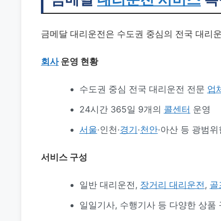
금메달 대리운전은 수도권 중심의 전국 대리운
회사
운영 현황
수도권 중심 전국 대리운전 전문
업
24시간 365일 9개의
콜센터
운영
서울
·인천·
경기
·
천안
·아산 등 광범위
서비스 구성
일반 대리운전,
장거리 대리운전
,
골
일일기사, 수행기사 등 다양한 상품