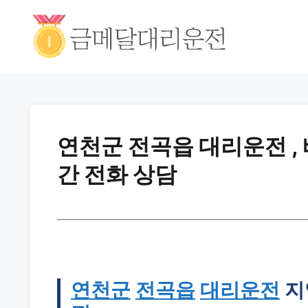
연천군 전곡읍 대리운전 ,
간 전화 상담
연천군
전곡읍
대리운전
지