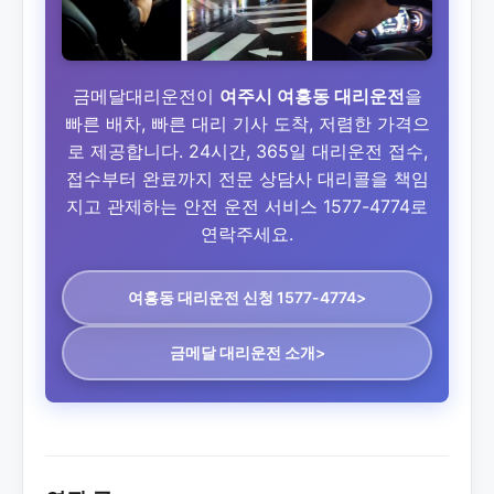
금메달대리운전이
여주시 여흥동 대리운전
을
빠른 배차, 빠른 대리 기사 도착, 저렴한 가격으
로 제공합니다. 24시간, 365일 대리운전 접수,
접수부터 완료까지 전문 상담사 대리콜을 책임
지고 관제하는 안전 운전 서비스 1577-4774로
연락주세요.
여흥동 대리운전
신청 1577-4774>
금메달 대리운전 소개>