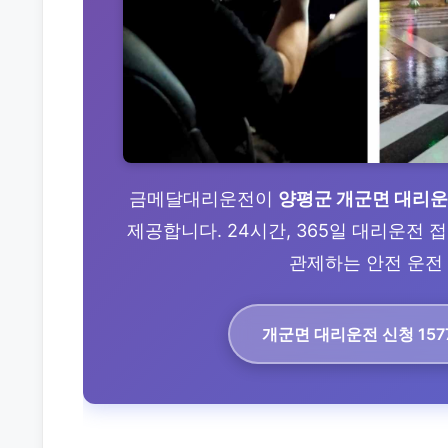
금메달대리운전이
양평군 개군면 대리
제공합니다. 24시간, 365일 대리운전
관제하는 안전 운전 
개군면 대리운전
신청 157