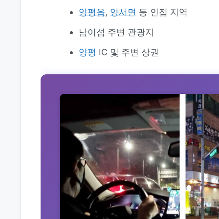
양평읍
,
양서면
등 인접 지역
남이섬 주변 관광지
양평
IC 및 주변 상권