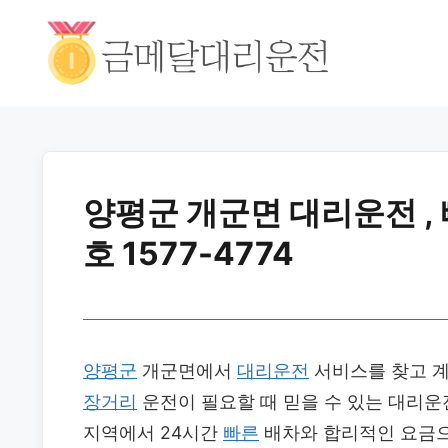
양평군 개군면 대리운전 ,
호 1577-4774
양평군
개군면에서
대리운전
서비스를 찾고 계
장거리
운전이 필요할 때 믿을 수 있는 대리
지역에서 24시간
빠른
배차와 합리적인 요금으