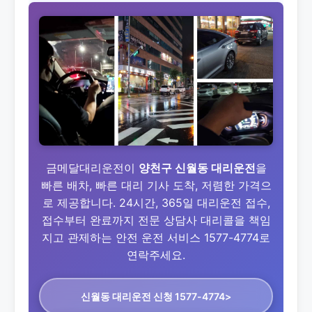
금메달대리운전이
양천구 신월동 대리운전
을
빠른 배차, 빠른 대리 기사 도착, 저렴한 가격으
로 제공합니다. 24시간, 365일 대리운전 접수,
접수부터 완료까지 전문 상담사 대리콜을 책임
지고 관제하는 안전 운전 서비스 1577-4774로
연락주세요.
신월동 대리운전
신청 1577-4774>