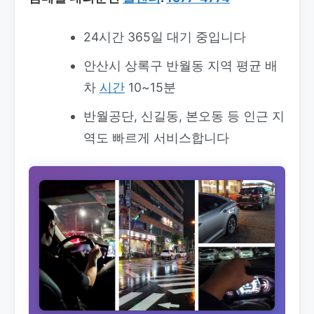
24시간 365일 대기 중입니다
안산시 상록구 반월동 지역 평균 배
차
시간
10~15분
반월공단, 신길동, 본오동 등 인근 지
역도 빠르게 서비스합니다