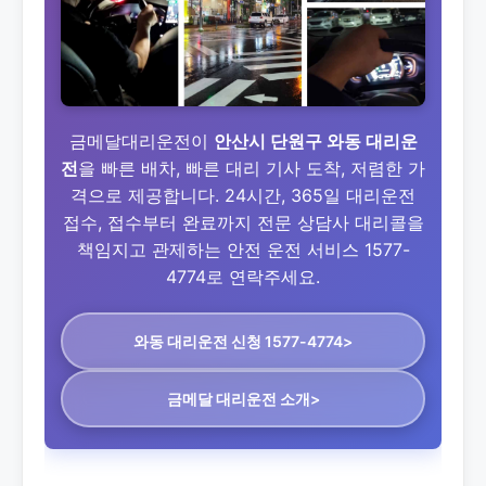
금메달대리운전이
안산시 단원구 와동 대리운
전
을 빠른 배차, 빠른 대리 기사 도착, 저렴한 가
격으로 제공합니다. 24시간, 365일 대리운전
접수, 접수부터 완료까지 전문 상담사 대리콜을
책임지고 관제하는 안전 운전 서비스 1577-
4774로 연락주세요.
와동 대리운전
신청 1577-4774>
금메달 대리운전 소개>