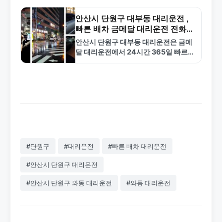
단원구 전역 커버. 1577-4774 전화 문
의.
안산시 단원구 대부동 대리운전 ,
빠른 배차 금메달 대리운전 전화번
호
안산시 단원구 대부동 대리운전은 금메
달 대리운전에서 24시간 365일 빠르게
배차해드립니다. 합리적인 요금과 전문
기사진으로 안전한 서비스를 제공합니
다. 1577-4774로 전화하세요.
#단원구
#대리운전
#빠른 배차 대리운전
#안산시 단원구 대리운전
#안산시 단원구 와동 대리운전
#와동 대리운전