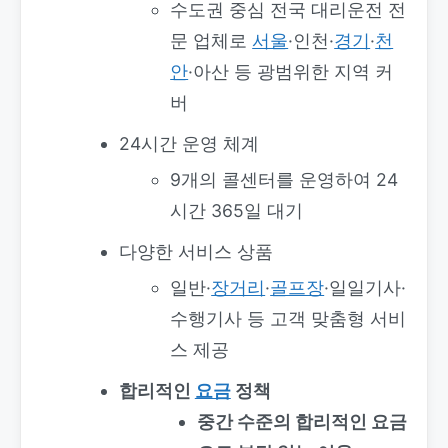
수도권 중심 전국 대리운전 전
문 업체로
서울
·인천·
경기
·
천
안
·아산 등 광범위한 지역 커
버
24시간 운영 체계
9개의 콜센터를 운영하여 24
시간 365일 대기
다양한 서비스 상품
일반·
장거리
·
골프장
·일일기사·
수행기사 등 고객 맞춤형 서비
스 제공
합리적인
요금
정책
중간 수준의 합리적인 요금