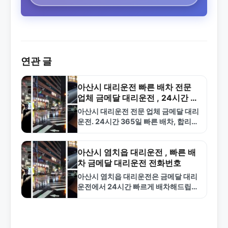
연관 글
아산시 대리운전 빠른 배차 전문
업체 금메달 대리운전 , 24시간 콜
센터 운영
아산시 대리운전 전문 업체 금메달 대리
운전. 24시간 365일 빠른 배차, 합리적
인 요금, 보험 가입 기사진. 온양온천, 배
방읍 등 아산시 전역 서비스. 1577-
4774
아산시 염치읍 대리운전 , 빠른 배
차 금메달 대리운전 전화번호
아산시 염치읍 대리운전은 금메달 대리
운전에서 24시간 빠르게 배차해드립니
다. 합리적인 요금과 전문 기사로 안전
한 귀가를 보장합니다. 1577-4774로
전화하세요.