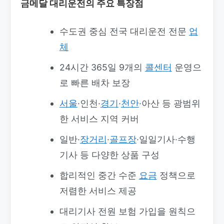
금메달 대리운전의 주요 특장점
수도권 중심 전국 대리운전 전문
업
체
24시간 365일 9개의
콜센터
운영으
로 빠른 배차 보장
서울
·인천·
경기
·
천안
·아산 등 광범위
한 서비스 지역 커버
일반·
장거리
·
골프장
·일일기사·수행
기사 등 다양한 상품 구성
합리적인 중간 수준
요금
정책으로
저렴한 서비스 제공
대리기사 전원 보험 가입을 원칙으