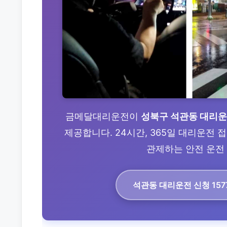
금메달대리운전이
성북구 석관동 대리
제공합니다. 24시간, 365일 대리운전
관제하는 안전 운전 
석관동 대리운전
신청 157