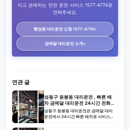
지고 관제하는 안전 운전 서비스 1577-4774로
연락주세요.
행당동 대리운전
신청 1577-4774>
금메달 대리운전 소개>
연관 글
성동구 응봉동 대리운전 , 빠른 배
차 금메달 대리운전 24시간 전화
상담
성동구 응봉동 대리운전은 금메달 대리
운전에서 24시간 빠른 배차로 서비스합
니다. 합리적인 요금과 전문 기사로 안
전한 운전 대행을 제공합니다. 1577-