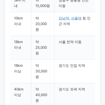
5km 이
약
성동구 응봉동 인근
내
15,000원
이동
10km
약
강남역
,
서울역
등 인
이내
20,000
근 지역
원
18km
약
서울 전역 이동
이내
25,000
원
18km
약
경기도 인접 지역
이상
30,000
원
40km
약
경기도 외곽 지역
이상
40,000
원