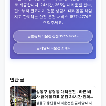
로 제공합니다. 24시간, 365일 대리운전 접수,
접수부터 완료까지 전문 상담사 대리콜을 책임
지고 관제하는 안전 운전 서비스 1577-4774로
연락주세요.
금호동 대리운전
신청 1577-4774>
금메달 대리운전 소개>
연관 글
성동구 용답동 대리운전 , 빠른 배
차 금메달 대리운전 24시간 전화
상담
성동구 용답동 대리운전은 금메달 대리