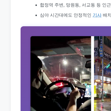
합정역 주변, 망원동, 서교동 등 인
심야 시간대에도 안정적인
기사
배치