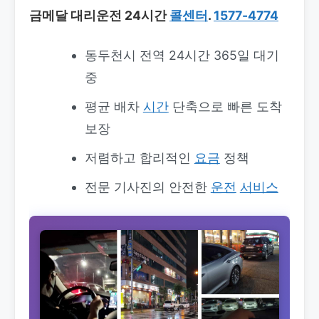
금메달 대리운전 24시간
콜센터
.
1577-4774
동두천시 전역 24시간 365일 대기
중
평균 배차
시간
단축으로 빠른 도착
보장
저렴하고 합리적인
요금
정책
전문 기사진의 안전한
운전
서비스