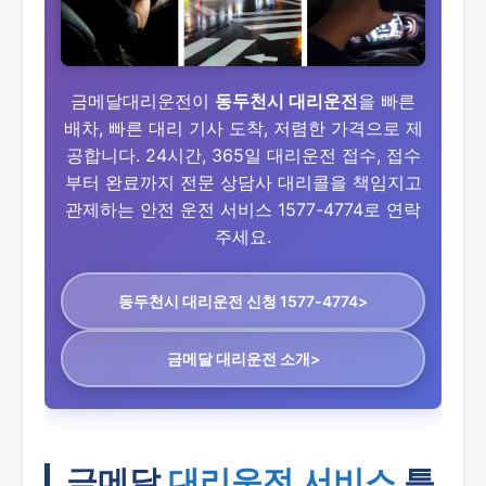
금메달대리운전이
동두천시 대리운전
을 빠른
배차, 빠른 대리 기사 도착, 저렴한 가격으로 제
공합니다. 24시간, 365일 대리운전 접수, 접수
부터 완료까지 전문 상담사 대리콜을 책임지고
관제하는 안전 운전 서비스 1577-4774로 연락
주세요.
동두천시 대리운전
신청 1577-4774>
금메달 대리운전 소개>
금메달
대리운전 서비스
특