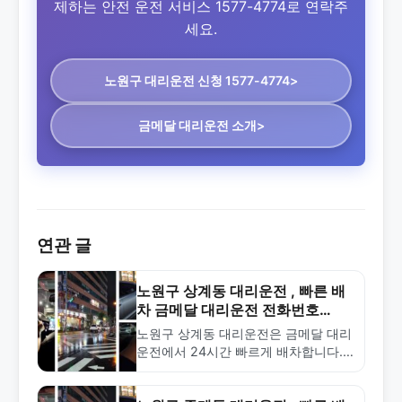
제하는 안전 운전 서비스 1577-4774로 연락주
세요.
노원구 대리운전
신청 1577-4774>
금메달 대리운전 소개>
연관 글
노원구 상계동 대리운전 , 빠른 배
차 금메달 대리운전 전화번호
1577-4774
노원구 상계동 대리운전은 금메달 대리
운전에서 24시간 빠르게 배차합니다.
합리적인 요금과 전문적인 서비스로 안
전한 귀가를 보장합니다. 1577-4774로