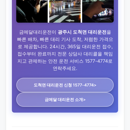
금메달대리운전이
광주시 도척면 대리운전
을
빠른 배차, 빠른 대리 기사 도착, 저렴한 가격으
로 제공합니다. 24시간, 365일 대리운전 접수,
접수부터 완료까지 전문 상담사 대리콜을 책임
지고 관제하는 안전 운전 서비스 1577-4774로
연락주세요.
도척면 대리운전
신청 1577-4774>
금메달 대리운전 소개>