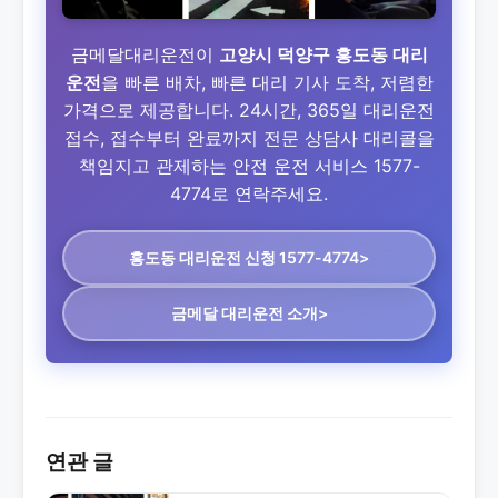
금메달대리운전이
고양시 덕양구 흥도동 대리
운전
을 빠른 배차, 빠른 대리 기사 도착, 저렴한
가격으로 제공합니다. 24시간, 365일 대리운전
접수, 접수부터 완료까지 전문 상담사 대리콜을
책임지고 관제하는 안전 운전 서비스 1577-
4774로 연락주세요.
흥도동 대리운전
신청 1577-4774>
금메달 대리운전 소개>
연관 글