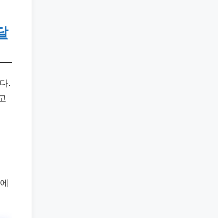
달
다.
고
간에