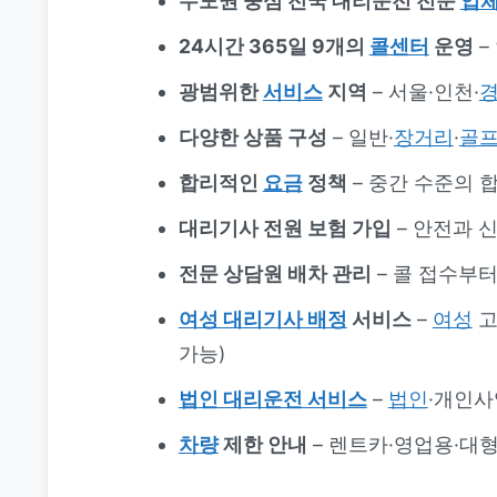
수도권 중심 전국 대리운전 전문
업
24시간 365일 9개의
콜센터
운영
–
광범위한
서비스
지역
– 서울·인천·
다양한 상품 구성
– 일반·
장거리
·
골
합리적인
요금
정책
– 중간 수준의 
대리기사 전원 보험 가입
– 안전과 
전문 상담원 배차 관리
– 콜 접수부
여성 대리기사 배정
서비스
–
여성
고
가능)
법인 대리운전 서비스
–
법인
·개인사
차량
제한 안내
– 렌트카·영업용·대형