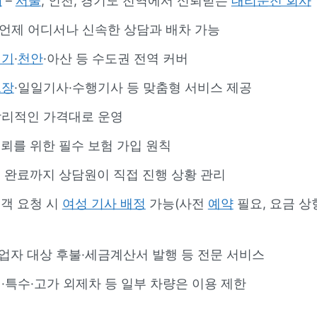
체
–
서울
, 인천, 경기도 전역에서 신뢰받는
대리운전 회사
 언제 어디서나 신속한 상담과 배차 가능
경기
·
천안
·아산 등 수도권 전역 커버
프장
·일일기사·수행기사 등 맞춤형 서비스 제공
합리적인 가격대로 운영
신뢰를 위한 필수 보험 가입 원칙
터 완료까지 상담원이 직접 진행 상황 관리
객 요청 시
여성 기사 배정
가능(사전
예약
필요, 요금 상
업자 대상 후불·세금계산서 발행 등 전문 서비스
·특수·고가 외제차 등 일부 차량은 이용 제한