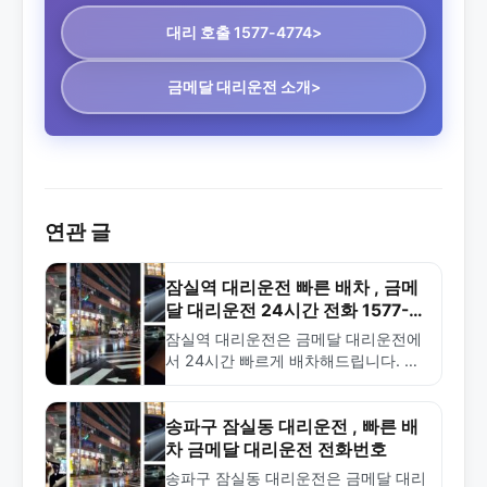
대리 호출 1577-4774>
금메달 대리운전 소개>
연관 글
잠실역 대리운전 빠른 배차 , 금메
달 대리운전 24시간 전화 1577-
4774
잠실역 대리운전은 금메달 대리운전에
서 24시간 빠르게 배차해드립니다. 합
리적인 요금과 전문적인 서비스로 잠실
역, 롯데월드, 석촌호수 지역 대리운전
이용 시 최고의 선택입니다.
송파구 잠실동 대리운전 , 빠른 배
차 금메달 대리운전 전화번호
송파구 잠실동 대리운전은 금메달 대리