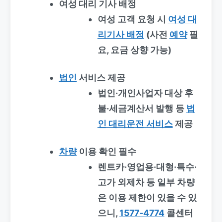
여성 대리 기사
배정
여성 고객 요청 시
여성 대
리기사 배정
(사전
예약
필
요, 요금 상향 가능)
법인
서비스 제공
법인·개인사업자 대상 후
불·세금계산서 발행 등
법
인 대리운전 서비스
제공
차량
이용 확인 필수
렌트카·영업용·대형·특수·
고가 외제차 등 일부 차량
은 이용 제한이 있을 수 있
으니,
1577-4774
콜센터