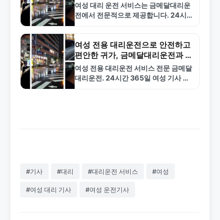
세요
여성 대리 운전 서비스는 금메달대리운
전에서 전문적으로 제공합니다. 24시간
365일 여성 기사 배정, 10분 내외 빠른
배차, 합리적인 요금으로 안전한 귀가를
보장합니다. 1577-4774로…
여성 전용 대리운전으로 안전하고
편안한 귀가, 금메달대리운전과 함
께하세요
여성 전용 대리운전 서비스 전문 금메달
대리운전. 24시간 365일 여성 기사 배
정, 10분 배차, 30분 도착 90% 달성. 서
울·경기·인천 수도권 중심 운영, 합리
적…
#기사
#대리
#대리운전 서비스
#여성
#여성 대리 기사
#여성 운전기사